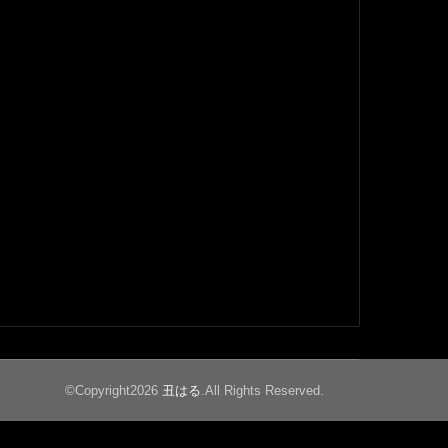
©Copyright2026
丑はる
.All Rights Reserved.